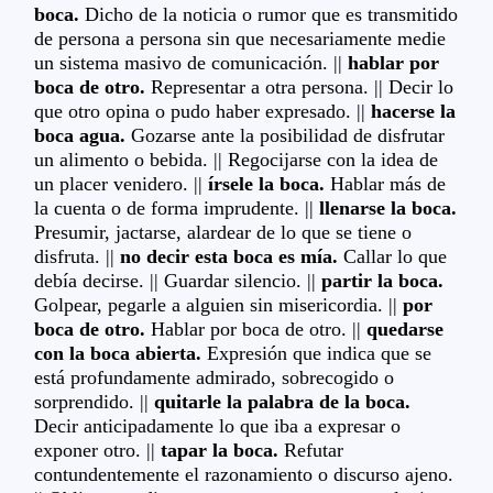
boca.
Dicho de la noticia o rumor que es transmitido
de persona a persona sin que necesariamente medie
un sistema masivo de comunicación. ||
hablar por
boca de otro.
Representar a otra persona. || Decir lo
que otro opina o pudo haber expresado. ||
hacerse la
boca agua.
Gozarse ante la posibilidad de disfrutar
un alimento o bebida. || Regocijarse con la idea de
un placer venidero. ||
írsele la boca.
Hablar más de
la cuenta o de forma imprudente. ||
llenarse la boca.
Presumir, jactarse, alardear de lo que se tiene o
disfruta. ||
no decir esta boca es mía.
Callar lo que
debía decirse. || Guardar silencio. ||
partir la boca.
Golpear, pegarle a alguien sin misericordia. ||
por
boca de otro.
Hablar por boca de otro. ||
quedarse
con la boca abierta.
Expresión que indica que se
está profundamente admirado, sobrecogido o
sorprendido. ||
quitarle la palabra de la boca.
Decir anticipadamente lo que iba a expresar o
exponer otro. ||
tapar la boca.
Refutar
contundentemente el razonamiento o discurso ajeno.